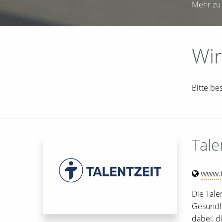
Mehr zu 
Wir
Bitte be
Tal
www.t
Die Tale
Gesundhe
dabei, d