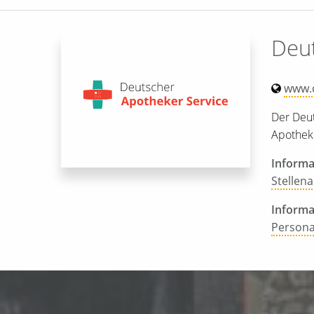
Deut
www.d
Der Deut
Apotheke
Informa
Stellen
Informa
Persona