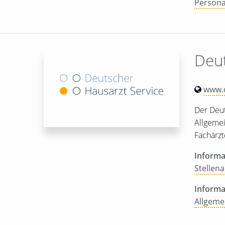
Persona
Deut
www.d
Der Deut
Allgemei
Fachärzt
Informa
Stellen
Informa
Allgeme