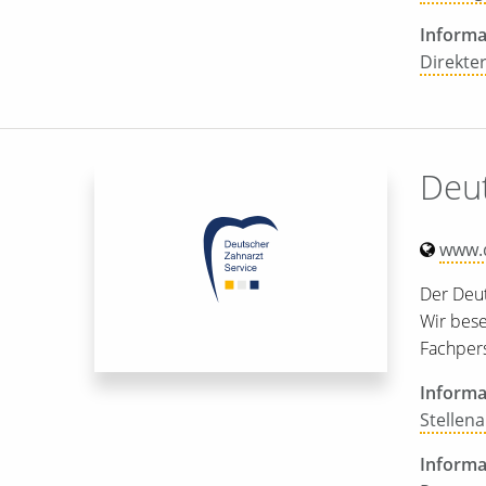
Informa
Direkter
Deut
www.d
Der Deut
Wir bese
Fachpers
Informa
Stellen
Informa