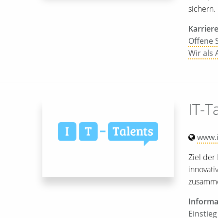
sichern.
Karriere
Offene S
Wir als
IT-T
www.i
Ziel der
innovati
zusamme
Informa
Einstieg