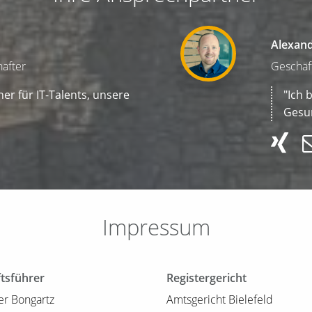
Alexan
after
Geschäf
ner für IT-Talents, unsere
"Ich 
Gesu
Impressum
tsführer
Registergericht
er Bongartz
Amtsgericht Bielefeld