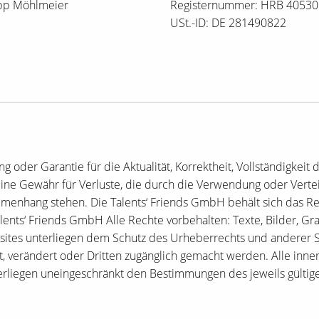
ipp Möhlmeier
Registernummer: HRB 40530
USt.-ID: DE 281490822
oder Garantie für die Aktualität, Korrektheit, Vollständigkeit 
ne Gewähr für Verluste, die durch die Verwendung oder Vertei
enhang stehen. Die Talents‘ Friends GmbH behält sich das Rech
alents‘ Friends GmbH Alle Rechte vorbehalten: Texte, Bilder, G
tes unterliegen dem Schutz des Urheberrechts und anderer Sc
t, verändert oder Dritten zugänglich gemacht werden. Alle inne
erliegen uneingeschränkt den Bestimmungen des jeweils gülti